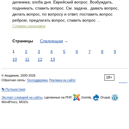
дилемма; злоба дня. Еврейский вопрос. Возбуждать,
поднимать, ставить вопрос. См. задача.. давать вопрос,
делать вопрос, по вопросу и ответ, поставить вопрос
ребром, предлагать вопрос, ставить вопрос …
Словарь синонимов
Страницы
Следующая
→
1
2
3
4
5
6
7
8
9
10
11
12
13
© Академик, 2000-2026
18+
Обратная связь:
Техподдержка
,
Реклама на сайте
👣 Путешествия
Экспорт словарей на сайты
, сделанные на PHP,
Joomla,
Drupal,
WordPress, MODx.