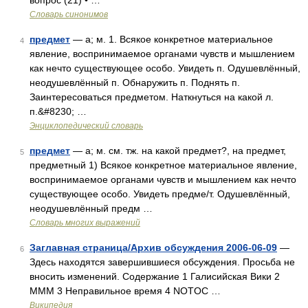
вопрос (21) • …
Словарь синонимов
предмет
— а; м. 1. Всякое конкретное материальное
4
явление, воспринимаемое органами чувств и мышлением
как нечто существующее особо. Увидеть п. Одушевлённый,
неодушевлённый п. Обнаружить п. Поднять п.
Заинтересоваться предметом. Наткнуться на какой л.
п.&#8230; …
Энциклопедический словарь
предмет
— а; м. см. тж. на какой предмет?, на предмет,
5
предметный 1) Всякое конкретное материальное явление,
воспринимаемое органами чувств и мышлением как нечто
существующее особо. Увидеть предме/т. Одушевлённый,
неодушевлённый предм …
Словарь многих выражений
Заглавная страница/Архив обсуждения 2006-06-09
—
6
Здесь находятся завершившиеся обсуждения. Просьба не
вносить изменений. Содержание 1 Галисийская Вики 2
МММ 3 Неправильное время 4 NOTOC …
Википедия