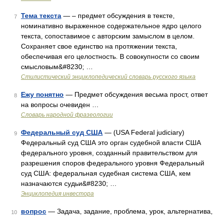
Тема текста
— – предмет обсуждения в тексте,
7
номинативно выраженное содержательное ядро целого
текста, сопоставимое с авторским замыслом в целом.
Сохраняет свое единство на протяжении текста,
обеспечивая его целостность. В совокупности со своим
смысловым&#8230; …
Стилистический энциклопедический словарь русского языка
Ежу понятно
— Предмет обсуждения весьма прост, ответ
8
на вопросы очевиден …
Словарь народной фразеологии
Федеральный суд США
— (USA Federal judiciary)
9
Федеральный суд США это орган судебной власти США
федерального уровня, созданный правительством для
разрешения споров федерального уровня Федеральный
суд США: федеральная судебная система США, кем
назначаются судьи&#8230; …
Энциклопедия инвестора
вопрос
— Задача, задание, проблема, урок, альтернатива,
10